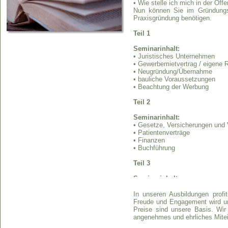
• Wie stelle ich mich in der Öffe
Nun können Sie im Gründungss
Praxisgründung benötigen.
Teil 1
Seminarinhalt:
• Juristisches Unternehmen
• Gewerbemietvertrag / eigene
• Neugründung/Übernahme
• bauliche Voraussetzungen
• Beachtung der Werbung
Teil 2
Seminarinhalt:
• Gesetze, Versicherungen und
• Patientenverträge
• Finanzen
• Buchführung
Teil 3
Seminarinhalt:
• Praxisanmeldung
• Patientenaufklärung
In unseren Ausbildungen profit
• Patientendokumentation
Freude und Engagement wird uns
• Patientenabrechnung
Preise sind unsere Basis. Wir
angenehmes und ehrliches Mitei
Dauer:
jeder Teil = 3 Stunden