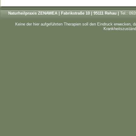
Kosten:
jeder Teil 75,00 €
Voraussetzungen:
keine
Für wen geeignet:
Heilpraktike
Naturheilpraxis ZENAWEA | Fabrikstraße 10 | 95111 Rehau |
Tel.: 09
Teilnehmerzahl:
5 – 10
Abschluß:
Teilnahmebescheini
Keine der hier aufgeführten Therapien soll den Eindruck erwecken, 
Dozent/-in:
Heilpraktikerin The
Krankheitszustände