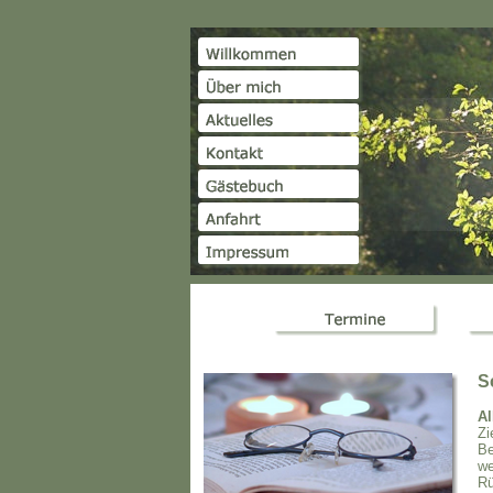
S
Al
Zi
Be
we
Rü