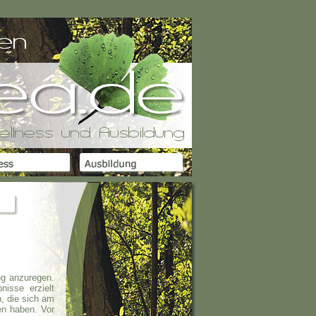
ung anzuregen.
nisse erzielt
, die sich am
n haben. Vor