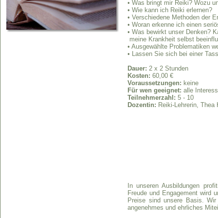
• Was bringt mir Reiki? Wozu 
• Wie kann ich Reiki erlernen?
• Verschiedene Methoden der Ene
• Woran erkenne ich einen seriö
• Was bewirkt unser Denken? K
meine Krankheit selbst beeinfl
• Ausgewählte Problematiken w
• Lassen Sie sich bei einer Tass
Dauer:
2 x 2 Stunden
Kosten:
60,00 €
Voraussetzungen:
keine
Für wen geeignet:
alle Interess
Teilnehmerzahl:
5 - 10
Dozentin:
Reiki-Lehrerin, Thea
In unseren Ausbildungen profit
Freude und Engagement wird uns
Preise sind unsere Basis. Wir
angenehmes und ehrliches Mitei